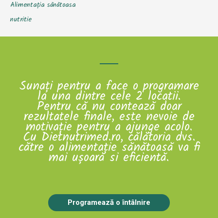
Alimentația sănătoasa
nutritie
Sunați pentru a face o programare
la una dintre cele 2 locatii.
Pentru că nu contează doar
rezultatele finale, este nevoie de
motiva
ț
ie pentru a ajunge acolo.
Cu Dietnutrimed.ro, călătoria dvs.
către o alimenta
ț
ie s
ă
n
ă
toas
ă
va fi
mai ușoară si eficientă.
Programează o întâlnire