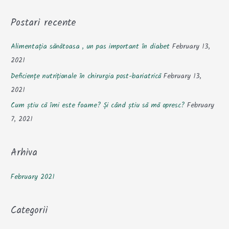
a
Postari recente
r
c
Alimentația sănătoasa , un pas important în diabet
February 13,
h
2021
f
Deficiențe nutriționale în chirurgia post-bariatrică
February 13,
o
2021
r
Cum știu că îmi este foame? Și când știu să mă opresc?
February
:
7, 2021
Arhiva
February 2021
Categorii