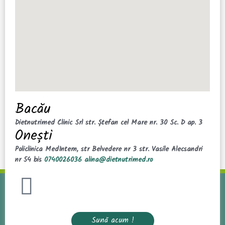
Bacău
Dietnutrimed Clinic Srl
str. Ștefan cel Mare nr. 30 Sc. D ap. 3
Onești
Policlinica MedIntern,
str Belvedere nr 3
str. Vasile Alecsandri
nr 54 bis
0740026036
alina@dietnutrimed.ro
Sună acum !