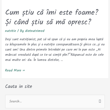
Cum
știu
Cum știu că îmi este foame?
că
îmi
Și când știu să mă opresc?
este
foame?
nutritie
/ By
dietnutrimed
Și
când
Deși sunt nutriționist, pot să vă spun că și eu am propria mea luptă
știu
cu kilogramele în plus și o nutriție corespunzătoare.Și ghice ce…și eu
să
sunt om! Una dintre primele întrebări pe care mi le pun este „Ai
mă
mâncat vreodată după ce te-ai simțit plin?”Răspunsul este de cele
opresc?
mai multe ori: da. În lumea dietelor, …
Read More »
Cauta in site
S
e