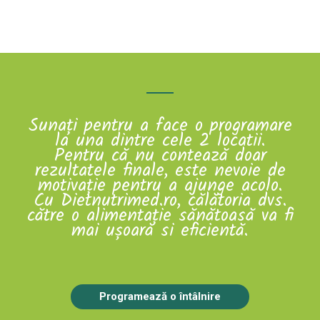
Sunați pentru a face o programare
la una dintre cele 2 locatii.
Pentru că nu contează doar
rezultatele finale, este nevoie de
motiva
ț
ie pentru a ajunge acolo.
Cu Dietnutrimed.ro, călătoria dvs.
către o alimenta
ț
ie s
ă
n
ă
toas
ă
va fi
mai ușoară si eficientă.
Programează o întâlnire