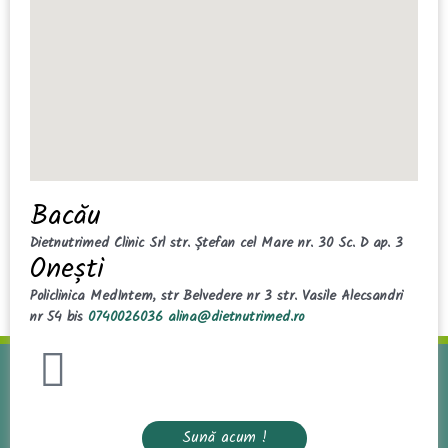
Bacău
Dietnutrimed Clinic Srl
str. Ștefan cel Mare nr. 30 Sc. D ap. 3
Onești
Policlinica MedIntern,
str Belvedere nr 3
str. Vasile Alecsandri
nr 54 bis
0740026036
alina@dietnutrimed.ro
Sună acum !