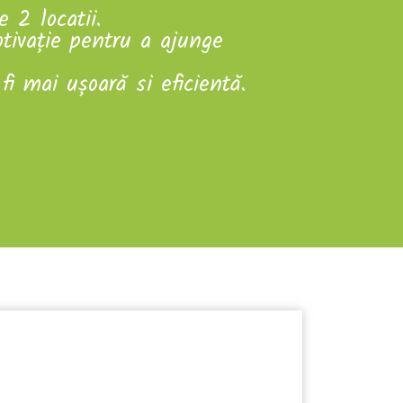
 2 locatii.
tiva
ț
ie pentru a ajunge
fi mai ușoară si eficientă.