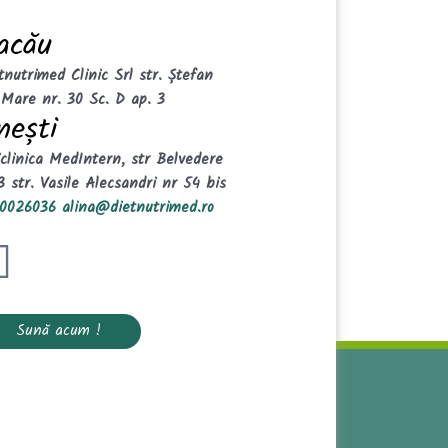
acău
tnutrimed Clinic Srl
str. Ștefan
 Mare nr. 30 Sc. D ap. 3
nești
iclinica MedIntern,
str Belvedere
3
str. Vasile Alecsandri nr 54 bis
0026036
alina@dietnutrimed.ro
Sună acum !