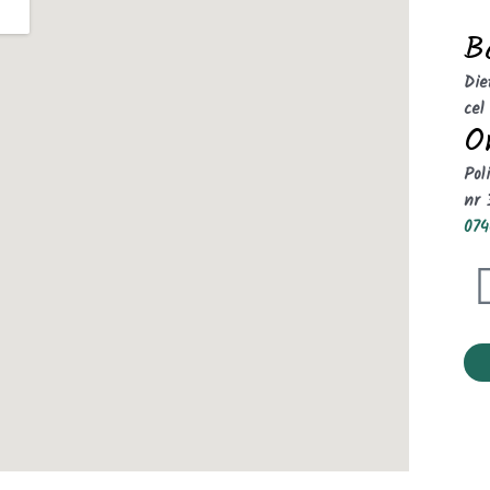
B
Die
cel
O
Pol
nr 
074