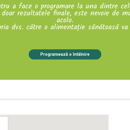
tru a face o programare la una dintre cele
doar rezultatele finale, este nevoie de mo
acolo.
oria dvs. către o alimenta
ț
ie s
ă
n
ă
toas
ă
va 
Programează o întâlnire